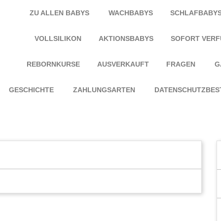
ZU ALLEN BABYS
WACHBABYS
SCHLAFBABY
VOLLSILIKON
AKTIONSBABYS
SOFORT VER
REBORNKURSE
AUSVERKAUFT
FRAGEN
G
GESCHICHTE
ZAHLUNGSARTEN
DATENSCHUTZBES
6294 222 40 46