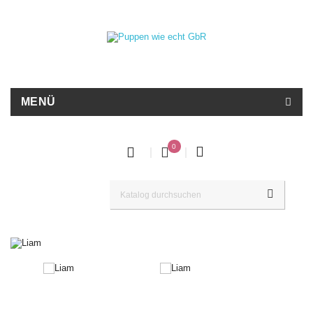
MENÜ
0