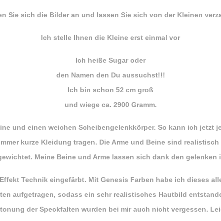
n Sie sich die Bilder an und lassen Sie sich von der Kleinen verz
Ich stelle Ihnen die Kleine erst einmal vor
Ich heiße Sugar oder
den Namen den Du aussuchst!!!
Ich bin schon 52 cm groß
und wiege ca. 2900 Gramm.
eine und einen weichen Scheibengelenkkörper. So kann ich jetzt 
mer kurze Kleidung tragen. Die Arme und Beine sind realistisc
n gewichtet. Meine Beine und Arme lassen sich dank den gelenken 
Effekt Technik eingefärbt. Mit Genesis Farben habe ich dieses al
en aufgetragen, sodass ein sehr realistisches Hautbild entstande
Betonung der Speckfalten wurden bei mir auch nicht vergessen. L