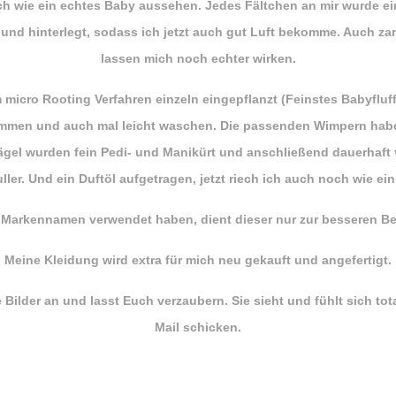
ch wie ein echtes Baby aussehen. Jedes Fältchen an mir wurde ei
und hinterlegt, sodass ich jetzt auch gut Luft bekomme. Auch z
lassen mich noch echter wirken.
icro Rooting Verfahren einzeln eingepflanzt (Feinstes Babyfluff
ämmen und auch mal leicht waschen. Die passenden Wimpern habe
ßnägel wurden fein Pedi- und Manikürt und anschließend dauerhaft
er. Und ein Duftöl aufgetragen, jetzt riech ich auch noch wie ei
n Markennamen verwendet haben, dient dieser nur zur besseren B
Meine Kleidung wird extra für mich neu gekauft und angefertigt.
lder an und lasst Euch verzaubern. Sie sieht und fühlt sich tota
Mail schicken.