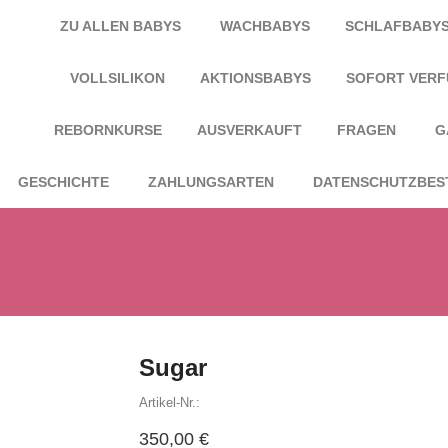
ZU ALLEN BABYS
WACHBABYS
SCHLAFBABY
VOLLSILIKON
AKTIONSBABYS
SOFORT VER
REBORNKURSE
AUSVERKAUFT
FRAGEN
G
GESCHICHTE
ZAHLUNGSARTEN
DATENSCHUTZBES
Sugar
Artikel-Nr.:
350,00 €